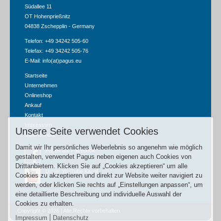
Südallee 11
OT Hohenprießnitz
04838 Zschepplin - Germany
Telefon: +49 34242 505-60
Telefax: +49 34242 505-76
E-Mail:
info(at)pagus.eu
Startseite
Unternehmen
Onlineshop
Ankauf
Kontakt
Impressum
Unsere Seite verwendet Cookies
Datenschutz
Damit wir Ihr persönliches Weberlebnis so angenehm wie möglich
Pagus auf Facebook
gestalten, verwendet Pagus neben eigenen auch Cookies von
Drittanbietern. Klicken Sie auf „Cookies akzeptieren“ um alle
Unser YouTube Kanal
Cookies zu akzeptieren und direkt zur Website weiter navigiert zu
werden, oder klicken Sie rechts auf „Einstellungen anpassen“, um
eine detaillierte Beschreibung und individuelle Auswahl der
Cookies zu erhalten.
Copyright © 2026 | Alle Rechte vorbehalten.
Impressum
Datenschutz