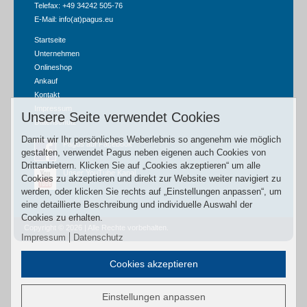
Telefax: +49 34242 505-76
E-Mail:
info(at)pagus.eu
Startseite
Unternehmen
Onlineshop
Ankauf
Kontakt
Impressum
Unsere Seite verwendet Cookies
Datenschutz
Damit wir Ihr persönliches Weberlebnis so angenehm wie möglich
Pagus auf Facebook
gestalten, verwendet Pagus neben eigenen auch Cookies von
Drittanbietern. Klicken Sie auf „Cookies akzeptieren“ um alle
Unser YouTube Kanal
Cookies zu akzeptieren und direkt zur Website weiter navigiert zu
werden, oder klicken Sie rechts auf „Einstellungen anpassen“, um
eine detaillierte Beschreibung und individuelle Auswahl der
Cookies zu erhalten.
Copyright © 2026 | Alle Rechte vorbehalten.
Impressum
Datenschutz
Cookies akzeptieren
Einstellungen anpassen