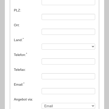
(8) Sägen
(3) Verzahnungsmaschinen
PLZ:
(3) Werkzeugschleifmaschinen
Ort:
(1) Zentrier-/Endenbearbeitungsmaschinen
(2) Sonstiges
*
Land:
(5) Verpackungsmaschinen
*
Telefon:
Telefax:
*
Email:
Angebot via: