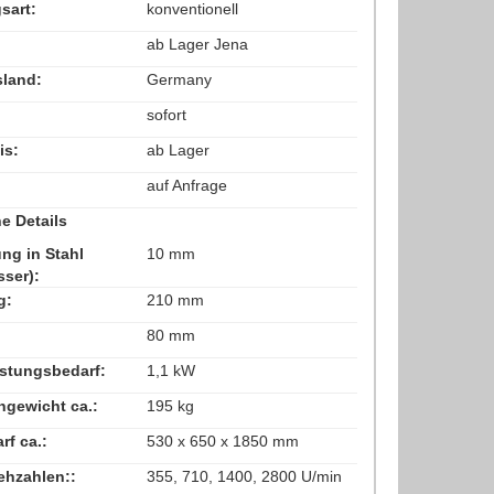
sart:
konventionell
ab Lager Jena
land:
Germany
sofort
is:
ab Lager
auf Anfrage
e Details
ung in Stahl
10 mm
ser):
g:
210 mm
80 mm
stungsbedarf:
1,1 kW
gewicht ca.:
195 kg
f ca.:
530 x 650 x 1850 mm
ehzahlen::
355, 710, 1400, 2800 U/min