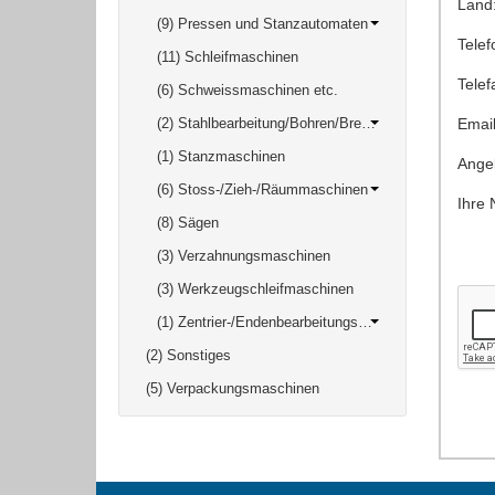
Land
(9) Pressen und Stanzautomaten
Telef
(11) Schleifmaschinen
Telef
(6) Schweissmaschinen etc.
(2) Stahlbearbeitung/Bohren/Brennen/ Ausklinken
Email
(1) Stanzmaschinen
Angeb
(6) Stoss-/Zieh-/Räummaschinen
Ihre 
(8) Sägen
(3) Verzahnungsmaschinen
(3) Werkzeugschleifmaschinen
(1) Zentrier-/Endenbearbeitungsmaschinen
(2) Sonstiges
(5) Verpackungsmaschinen