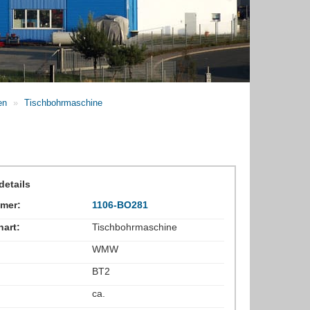
nen
»
Tischbohrmaschine
etails
mer:
1106-BO281
art:
Tischbohrmaschine
WMW
BT2
ca.