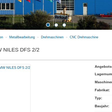
en
»
Metallbearbeitung
»
Drehmaschinen
»
CNC Drehmaschine
NILES DFS 2/2
Angebotsd
Lagernum
Maschinen
Fabrikat:
Typ:
Baujahr: