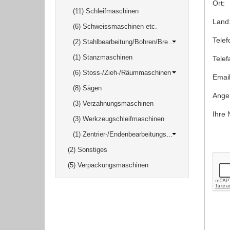
Ort:
(11) Schleifmaschinen
Land
(6) Schweissmaschinen etc.
Telef
(2) Stahlbearbeitung/Bohren/Brennen/ Ausklinken
(1) Stanzmaschinen
Telef
(6) Stoss-/Zieh-/Räummaschinen
Email
(8) Sägen
Angeb
(3) Verzahnungsmaschinen
Ihre 
(3) Werkzeugschleifmaschinen
(1) Zentrier-/Endenbearbeitungsmaschinen
(2) Sonstiges
(5) Verpackungsmaschinen