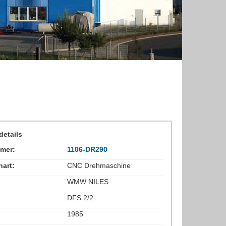
etails
mer:
1106-DR290
art:
CNC Drehmaschine
WMW NILES
DFS 2/2
1985