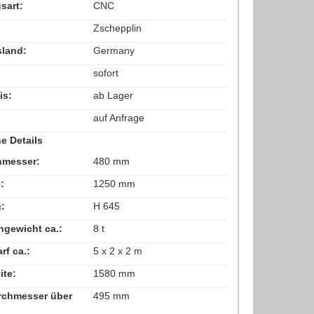
sart:
CNC
Zschepplin
land:
Germany
sofort
is:
ab Lager
auf Anfrage
e Details
hmesser:
480 mm
:
1250 mm
:
H 645
gewicht ca.:
8 t
f ca.:
5 x 2 x 2 m
ite:
1580 mm
rchmesser über
495 mm