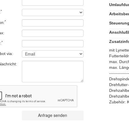
Umlaufdu
*
:
Arbeitsbe
*
on:
Steuerung
Anschlußl
ax:
Zusatzinf
*
:
mit Lynett
ot via:
Futterteil
max. Durc
Nachricht:
max. Läng
-------------
Drehspind
Drehfutter
Drehzahlbe
Drehzahlbe
Zubehör: K
Anfrage senden