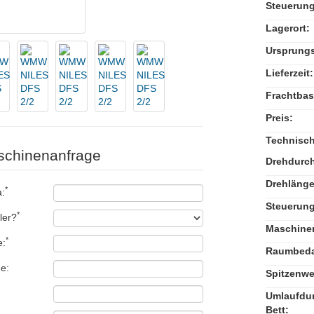
Steuerung
Lagerort:
Ursprungs
Lieferzeit:
Frachtbas
Preis:
Technisch
chinenanfrage
Drehdurc
Drehlänge
*
:
Steuerung
*
ler?
Maschinen
*
:
Raumbedar
e:
Spitzenwe
Umlaufdu
Bett: