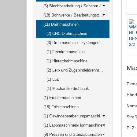
(6) Blechbearbeitung / Scheren / Biegen / Richten
(18) Bohrwerke / Bearbeitungszentren / Bohrmaschinen
(11) Drehmaschinen
(2) CNC Drehmaschine
(3) Drehmaschine - zyklengesteuert
(1) Feindrehmaschine
(1) Hinterdrehmaschine
Mas
(2) Leit- und Zugspindeldrehmaschine
(1) LuZ
Firma
(1) Mechanikerdrehbank
Händ
(1) Erodiermaschinen
Name
(18) Fräsmaschinen
(1) Gewindebearbeitungsmaschinen
Straß
(1) Läppmaschinen/Honmaschinen
PLZ:
(9) Pressen und Stanzautomaten