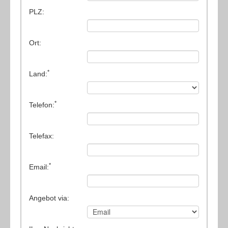
(3) Verzahnungsmaschinen
PLZ:
(3) Werkzeugschleifmaschinen
(1) Zentrier-/Endenbearbeitungsmaschinen
Ort:
(2) Sonstiges
*
(5) Verpackungsmaschinen
Land:
*
Telefon:
Telefax:
*
Email:
Angebot via: