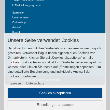
Telefax: +49 34242 505-76
E-Mail:
info(at)pagus.eu
Startseite
Unternehmen
Onlineshop
Ankauf
Kontakt
Impressum
Unsere Seite verwendet Cookies
Datenschutz
Damit wir Ihr persönliches Weberlebnis so angenehm wie möglich
Pagus auf Facebook
gestalten, verwendet Pagus neben eigenen auch Cookies von
Drittanbietern. Klicken Sie auf „Cookies akzeptieren“ um alle
Unser YouTube Kanal
Cookies zu akzeptieren und direkt zur Website weiter navigiert zu
werden, oder klicken Sie rechts auf „Einstellungen anpassen“, um
eine detaillierte Beschreibung und individuelle Auswahl der
Cookies zu erhalten.
Copyright © 2026 | Alle Rechte vorbehalten.
Impressum
Datenschutz
Cookies akzeptieren
Einstellungen anpassen