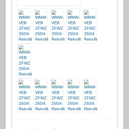
(11) Schleifmaschinen
(6) Schweissmaschinen etc.
(2) Stahlbearbeitung/Bohren/Brennen/ Ausklinken
(1) Stanzmaschinen
(6) Stoss-/Zieh-/Räummaschinen
(8) Sägen
(3) Verzahnungsmaschinen
(1) Zahnrad-Abwälzfräsmaschine - horizontal
(2) Zahnradstossmaschine
(3) Werkzeugschleifmaschinen
(1) Zentrier-/Endenbearbeitungsmaschinen
(2) Sonstiges
(5) Verpackungsmaschinen