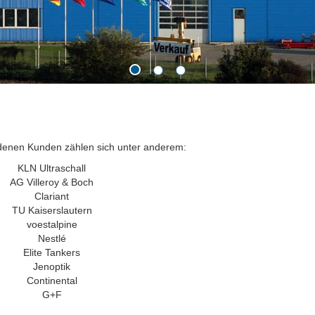
denen Kunden zählen sich unter anderem:
KLN Ultraschall
AG Villeroy & Boch
Clariant
TU Kaiserslautern
voestalpine
Nestlé
Elite Tankers
Jenoptik
Continental
G+F