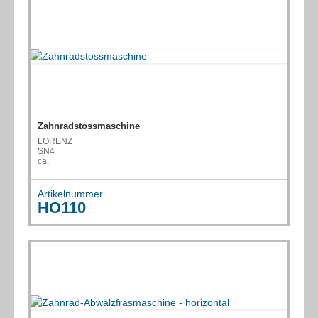
(11) Schleifmaschinen
(6) Schweissmaschinen etc.
(2) Stahlbearbeitung/Bohren/Brennen/ Ausklinken
(1) Stanzmaschinen
(6) Stoss-/Zieh-/Räummaschinen
Zahnradstossmaschine
(8) Sägen
LORENZ
SN4
(3) Verzahnungsmaschinen
ca.
(1) Zahnrad-Abwälzfräsmaschine - horizontal
Artikelnummer
HO110
(2) Zahnradstossmaschine
(3) Werkzeugschleifmaschinen
(1) Zentrier-/Endenbearbeitungsmaschinen
(2) Sonstiges
(5) Verpackungsmaschinen