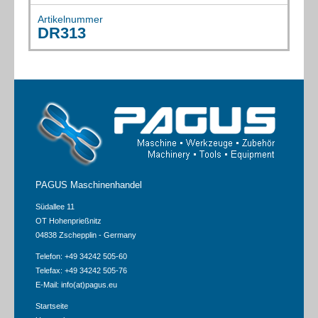
Artikelnummer
(1) LuZ
DR313
(1) Mechanikerdrehbank
(1) Erodiermaschinen
(18) Fräsmaschinen
(1) Gewindebearbeitungsmaschinen
(1) Läppmaschinen/Honmaschinen
(9) Pressen und Stanzautomaten
PAGUS Maschinenhandel
(11) Schleifmaschinen
Südallee 11
(6) Schweissmaschinen etc.
OT Hohenprießnitz
(2) Stahlbearbeitung/Bohren/Brennen/ Ausklinken
04838 Zschepplin - Germany
(1) Stanzmaschinen
Telefon: +49 34242 505-60
Telefax: +49 34242 505-76
(6) Stoss-/Zieh-/Räummaschinen
E-Mail:
info(at)pagus.eu
(8) Sägen
Startseite