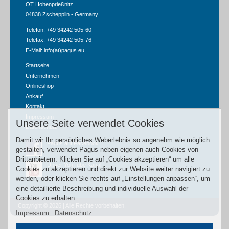
OT Hohenprießnitz
04838 Zschepplin - Germany
Telefon: +49 34242 505-60
Telefax: +49 34242 505-76
E-Mail:
info(at)pagus.eu
Startseite
Unternehmen
Onlineshop
Ankauf
Kontakt
Impressum
Unsere Seite verwendet Cookies
Datenschutz
Damit wir Ihr persönliches Weberlebnis so angenehm wie möglich
Pagus auf Facebook
gestalten, verwendet Pagus neben eigenen auch Cookies von
Drittanbietern. Klicken Sie auf „Cookies akzeptieren“ um alle
Unser YouTube Kanal
Cookies zu akzeptieren und direkt zur Website weiter navigiert zu
werden, oder klicken Sie rechts auf „Einstellungen anpassen“, um
eine detaillierte Beschreibung und individuelle Auswahl der
Cookies zu erhalten.
Copyright © 2026 | Alle Rechte vorbehalten.
Impressum
Datenschutz