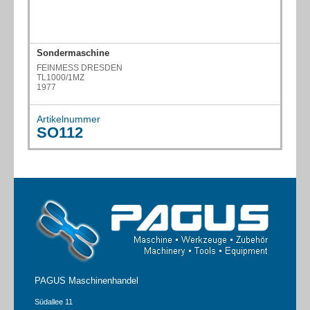
Sondermaschine
FEINMESS DRESDEN
TL1000/1MZ
1977
Artikelnummer
SO112
PAGUS Maschinenhandel
Südallee 11