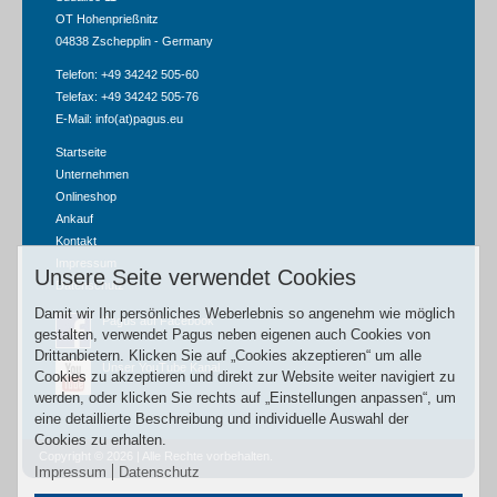
OT Hohenprießnitz
04838 Zschepplin - Germany
Telefon: +49 34242 505-60
Telefax: +49 34242 505-76
E-Mail:
info(at)pagus.eu
Startseite
Unternehmen
Onlineshop
Ankauf
Kontakt
Impressum
Unsere Seite verwendet Cookies
Datenschutz
Damit wir Ihr persönliches Weberlebnis so angenehm wie möglich
Pagus auf Facebook
gestalten, verwendet Pagus neben eigenen auch Cookies von
Drittanbietern. Klicken Sie auf „Cookies akzeptieren“ um alle
Unser YouTube Kanal
Cookies zu akzeptieren und direkt zur Website weiter navigiert zu
werden, oder klicken Sie rechts auf „Einstellungen anpassen“, um
eine detaillierte Beschreibung und individuelle Auswahl der
Cookies zu erhalten.
Copyright © 2026 | Alle Rechte vorbehalten.
Impressum
Datenschutz