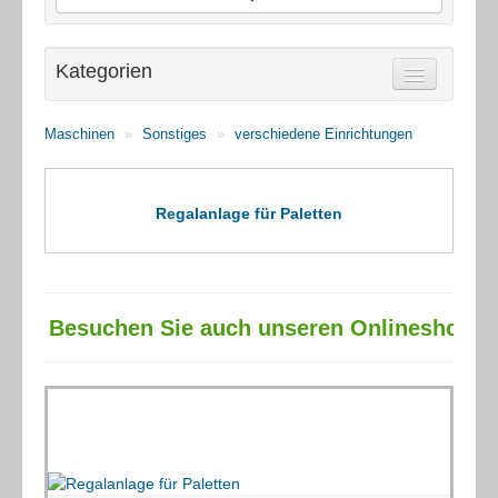
ANKAUF
Kategorien
KONTAKT
(1) Druckereimaschinen
Maschinen
»
Sonstiges
»
verschiedene Einrichtungen
(3) Holzbearbeitung
(5) Maschinenzubehör
(106) Metallbearbeitung
Regalanlage für Paletten
(2) Sonstiges
(1) Sondermaschine
(1) verschiedene Einrichtungen
Besuchen Sie auch unseren Onlineshop!
(1) Regalanlage für Paletten
(5) Verpackungsmaschinen